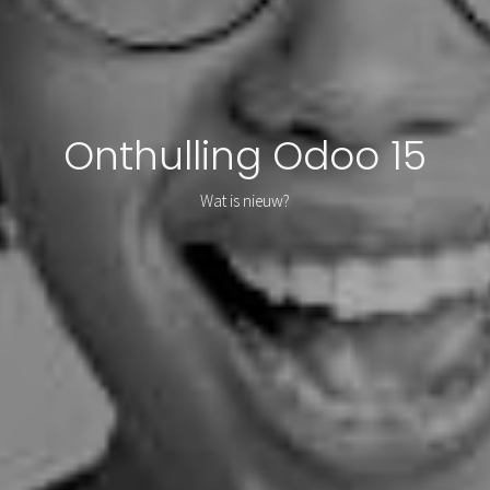
Onthulling Odoo 15
Wat is nieuw?