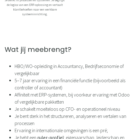
Je denkt in processen en systemen. Je begrijpt
de logica van een ERP-oplossing en vertaalt
klantbehoeften naar een werkbare
systeeminrichting.
Wat jij meebrengt?
HBO/WO-opleiding in Accountancy, Bedrijfseconomie of
vergelijkbaar
5–7 jaar ervaring in een financiële functie (bijvoorbeeld als
controller of accountant)
Affiniteit met ERP-systemen, bij voorkeur ervaring met Odoo
of vergelijkbare pakketten
Je schakelt moeiteloos op CFO- en operationeel niveau
Je bent sterk in het structureren, analyseren en vertalen van
processen
Ervaring in internationale omgevingen is een pré;
Je hebt een
ruler-profiel
: eigenaarschap, leiderschap en