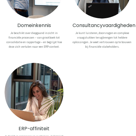
Domeinkennis
Consultancyvaardigheden
Je beschikt over diepgaand inzicht in
Je kunt luisteren, doorvragen en complexe
financiële processen – van grootboek tot
vraagstukken terugbrengen tot heldere
consolidatie en rapportage – en begrijpt hoe
oplossingen. Je weet vertrouwen op te bouwen
deze zich vertalen naar een ERP-context.
bij financiële stakeholders.
ERP-affiniteit