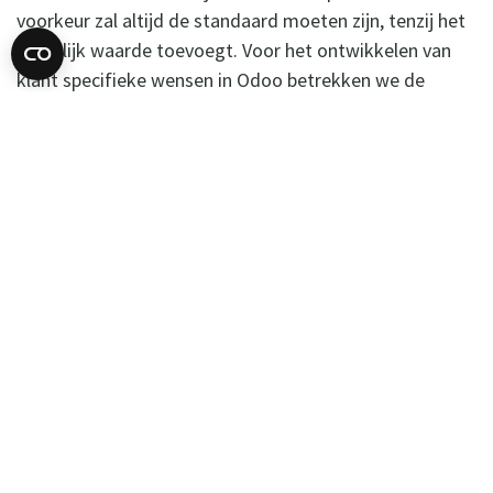
voorkeur zal altijd de standaard moeten zijn, tenzij het
duidelijk waarde toevoegt. Voor het ontwikkelen van
klant specifieke wensen in Odoo betrekken we de
eindgebruikers al in een vroeg stadium. We beschrijven
de processen, eisen en wensen in een functioneel
ontwerp. Gedurende de ontwikkeling toetsen we dit
continu met de gebruikers.
Training
We trainen uw mensen "on the job"
Door onze ruime praktijkervaring weten we de
trainingen te richten op hetgeen nodig is voor het
dagelijkse werk.
De vorm van de training passen we aan uw specifieke