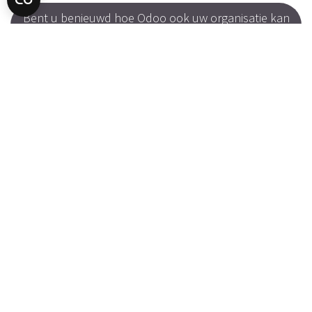
Bent u benieuwd hoe Odoo ook uw organisatie kan
ondersteunen?
Wij gaan graag met u in gesprek.
in
Over Cravit