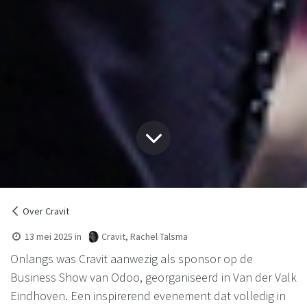
Over Cravit
13 mei 2025
in
Cravit, Rachel Talsma
Onlangs was Cravit aanwezig als sponsor op de
Business Show van Odoo, georganiseerd in Van der Valk
Eindhoven. Een inspirerend evenement dat volledig in