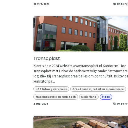
28 mrt. 2025
Onze Pr
Transoplast
Klant sinds: 2024 Website: www.transoplast.nl Kantoren: ​​ Hoe
Transoplast met Odoo de basis verstevigt onder betrouwbare
logistiek Bij Transoplast draait alles om continuïteit. Duizend
kunststof pa...
<50 Odoo gebruikers
Groothandel, retail en e-commerce
Maakindustrie en high-tech
Nederland
video
1 aug. 2024
Onze Pr