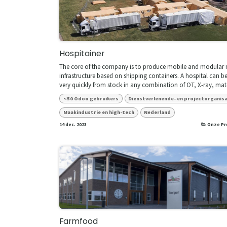
Hospitainer
The core of the company is to produce mobile and modular 
infrastructure based on shipping containers. A hospital can be
very quickly from stock in any combination of OT, X-ray, mate
<50 Odoo gebruikers
Dienstverlenende- en projectorganis
Maakindustrie en high-tech
Nederland
14 dec. 2023
Onze Pr
Farmfood