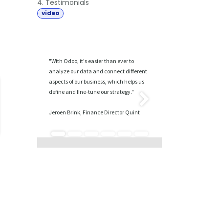
4. Testimonials
video
"With Odoo, it's easier than ever to
analyze our data and connect different
aspects of our business, which helps us
define and fine-tune our strategy."
Volgende
Jeroen Brink, Finance Director Quint