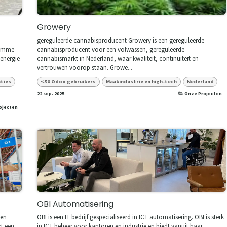
Growery
gereguleerde cannabisproducent Growery is een gereguleerde
slimme
cannabisproducent voor een volwassen, gereguleerde
 energie
cannabismarkt in Nederland, waar kwaliteit, continuïteit en
vertrouwen voorop staan. Growe...
aties
<50 Odoo gebruikers
Maakindustrie en high-tech
Nederland
22 sep. 2025
Onze Projecten
ojecten
)
OBI Automatisering
 en
OBI is een IT bedrijf gespecialiseerd in ICT automatisering. OBI is sterk
rt een
in ICT beheer voor kantoren en industrie en biedt vanuit haar