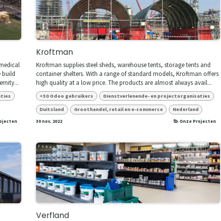
Kroftman
medical
Kroftman supplies steel sheds, warehouse tents, storage tents and
 build
container shelters. With a range of standard models, Kroftman offers
rnity...
high quality at a low price. The products are almost always avail...
aties
<50 Odoo gebruikers
Dienstverlenende- en projectorganisaties
Duitsland
Groothandel, retail en e-commerce
Nederland
ojecten
30 nov. 2022
Onze Projecten
Verfland