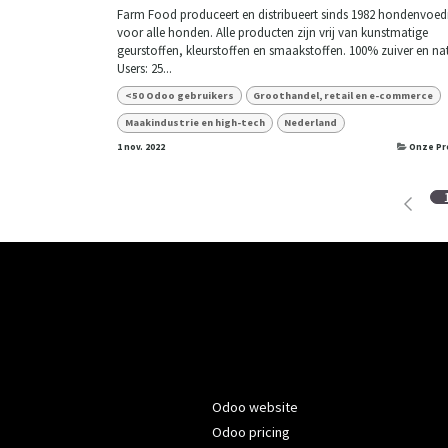
Farm Food produceert en distribueert sinds 1982 hondenvoed
voor alle honden. Alle producten zijn vrij van kunstmatige
geurstoffen, kleurstoffen en smaakstoffen. 100% zuiver en nat
Users: 25...
<50 Odoo gebruikers
Groothandel, retail en e-commerce
Maakindustrie en high-tech
Nederland
1 nov. 2022
Onze Pr
Odoo website
Odoo pricing