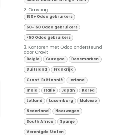
Maakindustrie en high-tech
2. Omvang
150+ Odoo gebruikers
50-150 Odoo gebruikers
<50 Odoo gebruikers
3. Kantoren met Odoo ondersteund
door Cravit
Belgie
Curaçao
Denemarken
Duitsland
Frankrijk
Groot-Brittannië
Ierland
India
Italie
Japan
Korea
Letland
Luxemburg
Maleisië
Nederland
Noorwegen
South Africa
Spanje
Verenigde Staten