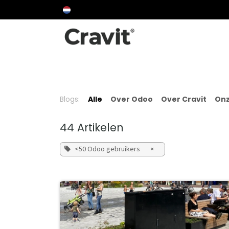
Overslaan naar inhoud
Over Cravit
Over Odoo
Aanpak
Proj
Blogs:
Alle
Over Odoo
Over Cravit
Onz
44 Artikelen
<50 Odoo gebruikers
×