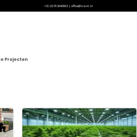
+31 (0)76 5640063 |
office@cravit.nl
ecten
Blogs
Vacatures
Contact
e Projecten