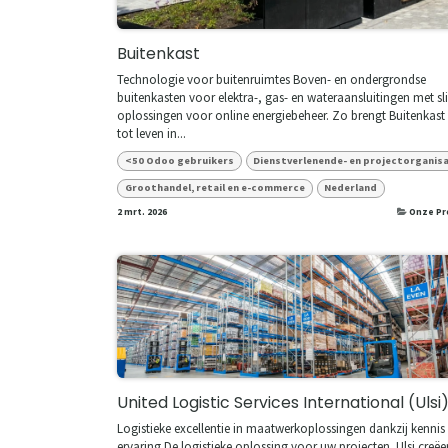
Buitenkast
Technologie voor buitenruimtes Boven- en ondergrondse
buitenkasten voor elektra-, gas- en wateraansluitingen met 
oplossingen voor online energiebeheer. Zo brengt Buitenkast
tot leven in...
<50 Odoo gebruikers
Dienstverlenende- en projectorganis
Groothandel, retail en e-commerce
Nederland
2 mrt. 2026
Onze Pr
United Logistic Services International (Ulsi
Logistieke excellentie in maatwerkoplossingen dankzij kennis
ervaring De logistieke oplossing voor uw projecten. Ulsi creëe