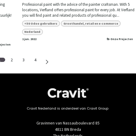
ing
Professional paint with the advice of the painter craftsman. With 5
locations, Verfland offers professional paint for every job. At Verfland
uurlijk!
you will find paint and related products of professional qu...
<50 Odoo gebruikers
Groothandel, retail en e-commerce
Nederland
1 jun. 2022
Onze Projecten
ojecten
1
2
3
4
Cravit Nederland is onderdeel van Cravit Group
Gravinnen van Nassauboulevard 85
4811 BN Breda
The Netherlands