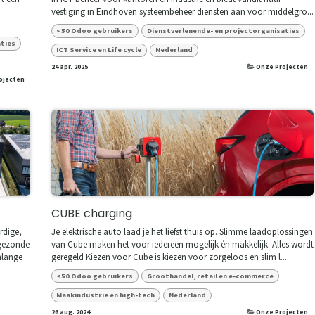
vestiging in Eindhoven systeembeheer diensten aan voor middelgro...
<50 Odoo gebruikers
Dienstverlenende- en projectorganisaties
aties
ICT Service en Life cycle
Nederland
24 apr. 2025
Onze Projecten
ojecten
CUBE charging
rdige,
Je elektrische auto laad je het liefst thuis op. Slimme laadoplossingen
 gezonde
van Cube maken het voor iedereen mogelijk én makkelijk. Alles wordt
nlange
geregeld Kiezen voor Cube is kiezen voor zorgeloos en slim l...
<50 Odoo gebruikers
Groothandel, retail en e-commerce
Maakindustrie en high-tech
Nederland
26 aug. 2024
Onze Projecten