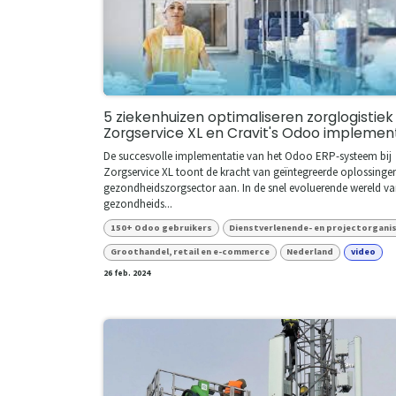
5 ziekenhuizen optimaliseren zorglogistie
Zorgservice XL en Cravit's Odoo implemen
De succesvolle implementatie van het Odoo ERP-systeem bij
Zorgservice XL toont de kracht van geïntegreerde oplossingen
gezondheidszorgsector aan. In de snel evoluerende wereld va
gezondheids...
150+ Odoo gebruikers
Dienstverlenende- en projectorgani
Groothandel, retail en e-commerce
Nederland
video
26 feb. 2024