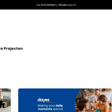
+31 (0)76 5640063 |
office@cravit.nl
ecten
Blogs
Vacatures
Contact
e Projecten