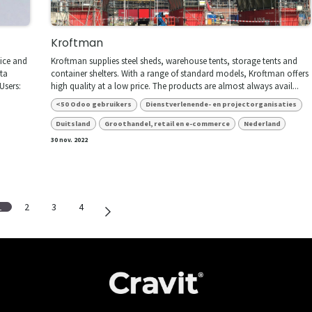
Kroftman
ice and
Kroftman supplies steel sheds, warehouse tents, storage tents and
ta
container shelters. With a range of standard models, Kroftman offers
Users:
high quality at a low price. The products are almost always avail...
<50 Odoo gebruikers
Dienstverlenende- en projectorganisaties
Duitsland
Groothandel, retail en e-commerce
Nederland
30 nov. 2022
1
2
3
4