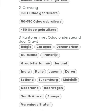
Maakindustrie en high-tech
2. Omvang
150+ Odoo gebruikers
50-150 Odoo gebruikers
<50 Odoo gebruikers
3. Kantoren met Odoo ondersteund
door Cravit
Belgie
Curaçao
Denemarken
Duitsland
Frankrijk
Groot-Brittannië
Ierland
India
Italie
Japan
Korea
Letland
Luxemburg
Maleisië
Nederland
Noorwegen
South Africa
Spanje
Verenigde Staten