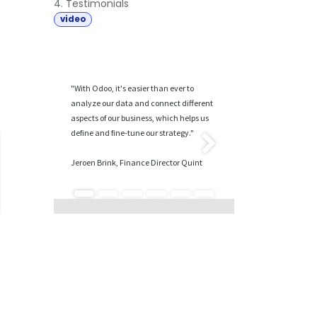
4. Testimonials
video
"With Odoo, it's easier than ever to
analyze our data and connect different
aspects of our business, which helps us
define and fine-tune our strategy."
Volgende
Jeroen Brink, Finance Director Quint