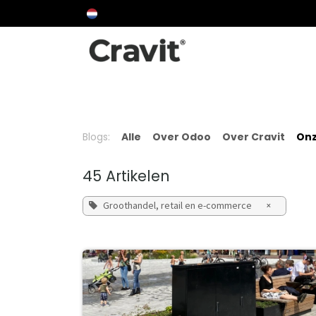
Overslaan naar inhoud
Over Cravit
Over Odoo
Aanpak
Proj
Blogs:
Alle
Over Odoo
Over Cravit
Onz
45 Artikelen
Groothandel, retail en e-commerce
×