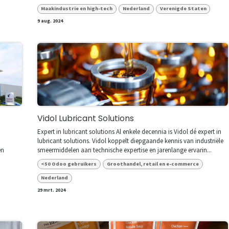
Maakindustrie en high-tech
Nederland
Verenigde Staten
9 aug. 2024
Vidol Lubricant Solutions
Expert in lubricant solutions Al enkele decennia is Vidol dé expert in
lubricant solutions. Vidol koppelt diepgaande kennis van industriële
en
smeermiddelen aan technische expertise en jarenlange ervarin...
<50 Odoo gebruikers
Groothandel, retail en e-commerce
Nederland
29 mrt. 2024