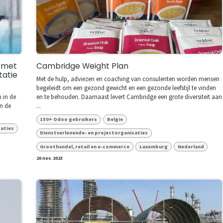
k met
Cambridge Weight Plan
tatie
Met de hulp, adviezen en coaching van consulenten worden mensen
begeleidt om een gezond gewicht en een gezonde leefstijl te vinden
 in de
en te behouden. Daarnaast levert Cambridge een grote diversiteit aan
n de
...
150+ Odoo gebruikers
Belgie
saties
Dienstverlenende- en projectorganisaties
Groothandel, retail en e-commerce
Luxemburg
Nederland
20 nov. 2023