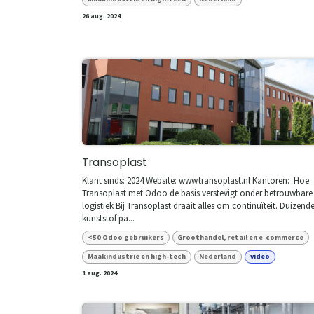
26 aug. 2024
Transoplast
Klant sinds: 2024 Website: www.transoplast.nl Kantoren: ​​ Hoe
Transoplast met Odoo de basis verstevigt onder betrouwbare
logistiek Bij Transoplast draait alles om continuïteit. Duizend
kunststof pa...
<50 Odoo gebruikers
Groothandel, retail en e-commerce
Maakindustrie en high-tech
Nederland
video
1 aug. 2024