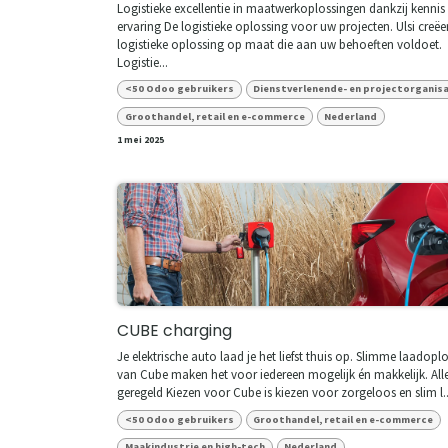
Logistieke excellentie in maatwerkoplossingen dankzij kennis
ervaring De logistieke oplossing voor uw projecten. Ulsi creëe
logistieke oplossing op maat die aan uw behoeften voldoet.
Logistie...
<50 Odoo gebruikers
Dienstverlenende- en projectorganis
Groothandel, retail en e-commerce
Nederland
1 mei 2025
CUBE charging
Je elektrische auto laad je het liefst thuis op. Slimme laadopl
van Cube maken het voor iedereen mogelijk én makkelijk. All
geregeld Kiezen voor Cube is kiezen voor zorgeloos en slim l..
<50 Odoo gebruikers
Groothandel, retail en e-commerce
Maakindustrie en high-tech
Nederland