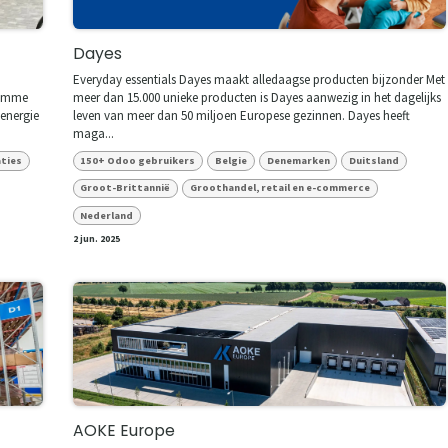
Dayes
Everyday essentials Dayes maakt alledaagse producten bijzonder Met
slimme
meer dan 15.000 unieke producten is Dayes aanwezig in het dagelijks
 energie
leven van meer dan 50 miljoen Europese gezinnen. Dayes heeft
maga...
aties
150+ Odoo gebruikers
Belgie
Denemarken
Duitsland
Groot-Brittannië
Groothandel, retail en e-commerce
Nederland
2 jun. 2025
)
AOKE Europe